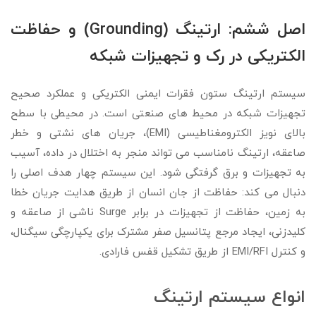
اصل ششم: ارتینگ (Grounding) و حفاظت
الکتریکی در رک و تجهیزات شبکه
سیستم ارتینگ ستون فقرات ایمنی الکتریکی و عملکرد صحیح
تجهیزات شبکه در محیط های صنعتی است. در محیطی با سطح
بالای نویز الکترومغناطیسی (EMI)، جریان های نشتی و خطر
صاعقه، ارتینگ نامناسب می تواند منجر به اختلال در داده، آسیب
به تجهیزات و برق گرفتگی شود. این سیستم چهار هدف اصلی را
دنبال می کند: حفاظت از جان انسان از طریق هدایت جریان خطا
به زمین، حفاظت از تجهیزات در برابر Surge ناشی از صاعقه و
کلیدزنی، ایجاد مرجع پتانسیل صفر مشترک برای یکپارچگی سیگنال،
و کنترل EMI/RFI از طریق تشکیل قفس فارادی.
انواع سیستم ارتینگ