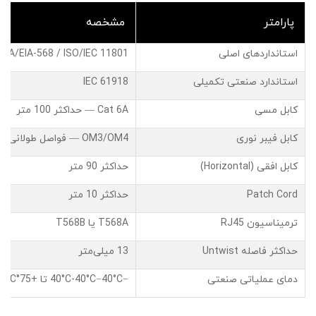
پارامتر
مشخصه
استانداردهای اصلی
TIA/EIA-568 / ISO/IEC 11801
استاندارد صنعتی تکمیلی
IEC 61918
کابل مسی
Cat 6A — حداکثر 100 متر
کابل فیبر نوری
OM3/OM4 — فواصل طولانی
کابل افقی (Horizontal)
حداکثر 90 متر
Patch Cord
حداکثر 10 متر
ترمیناسیون RJ45
T568A یا T568B
حداکثر فاصله Untwist
13 میلی‌متر
دمای عملیاتی صنعتی
−40°C-40°C
C
40°
−
تا
+75°C+75°C
C
5°