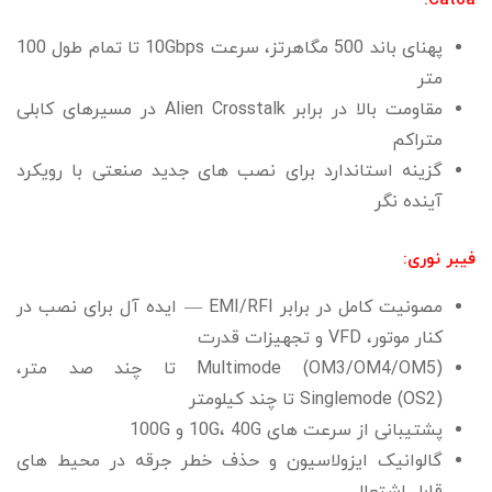
Cat6a:
پهنای باند 500 مگاهرتز، سرعت 10Gbps تا تمام طول 100
متر
مقاومت بالا در برابر Alien Crosstalk در مسیرهای کابلی
متراکم
گزینه استاندارد برای نصب‌ های جدید صنعتی با رویکرد
آینده‌ نگر
فیبر نوری:
مصونیت کامل در برابر EMI/RFI — ایده‌ آل برای نصب در
کنار موتور، VFD و تجهیزات قدرت
Multimode (OM3/OM4/OM5) تا چند صد متر،
Singlemode (OS2) تا چند کیلومتر
پشتیبانی از سرعت‌ های 10G، 40G و 100G
گالوانیک ایزولاسیون و حذف خطر جرقه در محیط‌ های