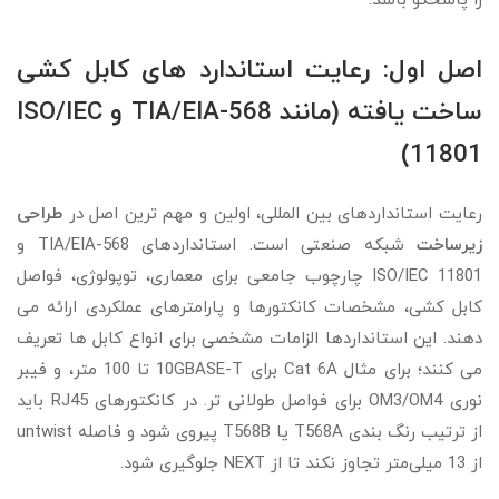
را پاسخگو باشد.
اصل اول: رعایت استاندارد های کابل‌ کشی
ساخت‌ یافته (مانند TIA/EIA-568 و ISO/IEC
11801)
رعایت استانداردهای بین‌ المللی، اولین و مهم‌ ترین اصل در
طراحی
زیرساخت
شبکه صنعتی است. استانداردهای TIA/EIA-568 و
ISO/IEC 11801 چارچوب جامعی برای معماری، توپولوژی، فواصل
کابل‌ کشی، مشخصات کانکتورها و پارامترهای عملکردی ارائه می‌
دهند. این استانداردها الزامات مشخصی برای انواع کابل‌ ها تعریف
می‌ کنند؛ برای مثال Cat 6A برای 10GBASE-T تا 100 متر، و فیبر
نوری OM3/OM4 برای فواصل طولانی‌ تر. در کانکتورهای RJ45 باید
از ترتیب رنگ‌ بندی T568A یا T568B پیروی شود و فاصله untwist
از 13 میلی‌متر تجاوز نکند تا از NEXT جلوگیری شود.