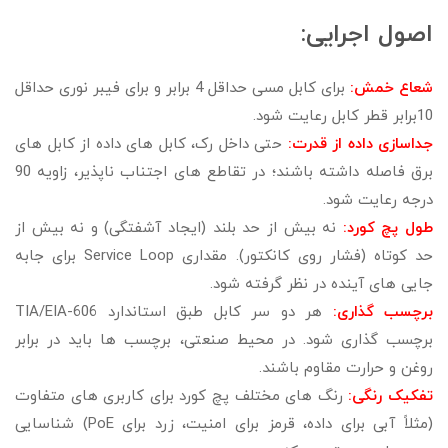
اصول اجرایی:
شعاع خمش:
برای کابل مسی حداقل 4 برابر و برای فیبر نوری حداقل
10برابر قطر کابل رعایت شود.
جداسازی داده از قدرت:
حتی داخل رک، کابل های داده از کابل های
برق فاصله داشته باشند؛ در تقاطع های اجتناب ناپذیر، زاویه 90
درجه رعایت شود.
طول پچ کورد:
نه بیش از حد بلند (ایجاد آشفتگی) و نه بیش از
حد کوتاه (فشار روی کانکتور). مقداری Service Loop برای جابه
جایی های آینده در نظر گرفته شود.
برچسب گذاری:
هر دو سر کابل طبق استاندارد TIA/EIA-606
برچسب گذاری شود. در محیط صنعتی، برچسب ها باید در برابر
روغن و حرارت مقاوم باشند.
تفکیک رنگی:
رنگ های مختلف پچ کورد برای کاربری های متفاوت
(مثلاً آبی برای داده، قرمز برای امنیت، زرد برای PoE) شناسایی