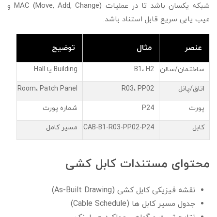
شبکه یکسان باشد تا در عملیات MAC (Move, Add, Change) و
عیب یابی سریع قابل استناد باشد.
عنصر
مثال
توضیح
ساختمان/سالن
B1، H2
Building یا Hall
اتاق/پانل
R03، PP02
Room، Patch Panel
پورت
P24
شماره پورت
کابل
CAB-B1-R03-PP02-P24
مسیر کامل
محتوای مستندات کابل کشی
نقشه فیزیکی کابل کشی (As-Built Drawing)
جدول مسیر کابل ها (Cable Schedule)