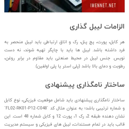
الزامات لیبل گذاری
هر کابل، پورت، پچ پنل، رک و اتاق ارتباطی باید لیبل منحصر به
فرد داشته باشد. لیبل ها باید با چاپگر تهیه شوند، نه دست
نویس. جنس لیبل در محیط صنعتی باید مقاوم در برابر روغن،
رطوبت و دمای بالا باشد (پلی استر یا پلی اولفین).
ساختار نامگذاری پیشنهادی
ساختار نامگذاری پیشنهادی باید شامل موقعیت فیزیکی، نوع کابل
و شماره ترتیبی باشد؛ به عنوان مثال کد `FL02-RK01-P12-C048`
نشان دهنده طبقه 2، رک 1، پورت 12 و کابل شماره 48 است. این
قالب باید در تمام مستندات، لیبل های فیزیکی و سیستم مدیریت