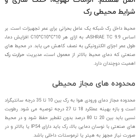
اصل هشتم: الزامات تهویه، خنک سازی و
شرایط محیطی رک
محیط داخل رک شبکه یک عامل بحرانی برای عمر تجهیزات است. بر
اساس ASHRAE TC 9.9، به ازای هر
10°C10°C
C
10°
افزایش دما،
طول عمر اجزای الکترونیکی به نصف کاهش می یابد. در محیط های
صنعتی که دمای محیط بالاتر از معمول است، مدیریت
حرارت رک
اهمیت دوچندان دارد.
محدوده های مجاز محیطی
محدوده مجاز دمای ورودی هوا به رک بین 10 تا 35 درجه سانتیگراد
است و بازه بهینه عملکرد 18 تا 27 درجه توصیه می شود. رطوبت
نسبی باید بین 20 تا 80 درصد بدون تقطیر حفظ شود و در محیط
های صنعتی با نوسان دمایی بالا، رک باید دارای IP54 یا بالاتر و در
صورت نیاز مجهز به هیتر یا ترموستات داخلی باشد.