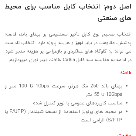
اصل دوم: انتخاب کابل مناسب برای محیط‌
های صنعتی
انتخاب صحیح نوع کابل تأثیر مستقیمی بر پهنای باند، فاصله
پوشش، مقاومت در برابر
نویز
و هزینه پروژه دارد. انتخاب نادرست
می‌ تواند به گلوگاه‌ های عملکردی و بازطراحی پر هزینه منجر شود.
در ادامه به مقایسه سه کابل Cat6، Cat6a، فیبر نوری میپردازیم:
Cat6:
پهنای باند 250 مگا هرتز، سرعت 1Gbps تا 100 متر و
10Gbps تا 55 متر
مناسب کاربردهای عمومی با نویز کنترل‌ شده
در محیط‌ های پرنویز استفاده از نسخه شیلددار (F/UTP یا
S/FTP) الزامی است