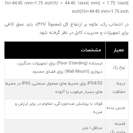
1U=44.45 mm=1.75 inch1U = 44.45 \text{ mm} = 1.75 \text{
inch}
1
U
=
44.45
mm
=
1.75
inch
در انتخاب رک، علاوه بر ارتفاع کل (معمولاً ۴۲U)، باید عمق کافی
برای تجهیزات و مدیریت کابل در نظر گرفته شود.
معیار
مشخصات
ایستاده (Floor-Standing) برای تجهیزات سنگین،
نوع رک
دیواری (Wall-Mount) برای فضای محدود
درجه
IP54/55 برای محیط های معمول صنعتی، IP65 در محیط
حفاظت
های بسیار مرطوب یا آلوده
فولاد با پوشش ضدخوردگی، مقاوم در برابر لرزش و
جنس بدنه
ضربه
فاصله
حداقل ۱ متر
جلوی رک