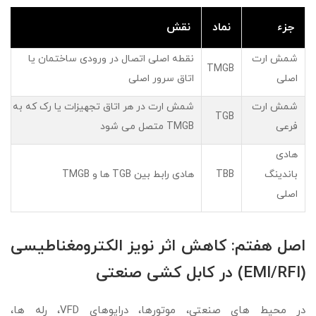
جزء
نماد
نقش
شمش ارت
نقطه اصلی اتصال در ورودی ساختمان یا
TMGB
اصلی
اتاق سرور اصلی
شمش ارت
شمش ارت در هر اتاق تجهیزات یا رک که به
TGB
فرعی
TMGB متصل می شود
هادی
باندینگ
TBB
هادی رابط بین TGB ها و TMGB
اصلی
اصل هفتم: کاهش اثر نویز الکترومغناطیسی
(EMI/RFI) در کابل کشی صنعتی
در محیط های صنعتی، موتورها، درایوهای VFD، رله ها،