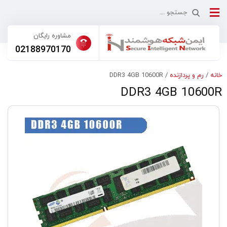
مشاوره رایگان
02188970170
پردازنده
/ DDR3 4GB 10600R
DDR3 4GB 1